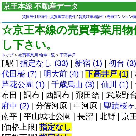
京王本線 不動産データ
賃貸居住用物件
/
賃貸事業用物件
/
賃貸駐車場物件
/
売買マンション物
☆京王本線の売買事業用物
し下さい。
トップ
>
売買事業用 物件一覧
>
下高井戸
[ 駅 ]
指定なし (33)
|
新宿 (1)
|
初台 (3
代田橋 (7)
|
明大前 (4)
|
下高井戸 (1)
|
芦花公園 (1)
|
千歳烏山 (3)
|
仙川 (1)
|
布田
|
調布
|
西調布
|
飛田給
|
武蔵野
府中 (2)
|
分倍河原
|
中河原
|
聖蹟桜ヶ丘
南平
|
平山城址公園
|
長沼
|
北野
|
京
[価格上限]
指定なし