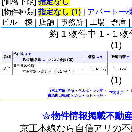
[価格下限]
指定なし
[物件種類]
指定なし (1)
|
アパート一棟 
ビル一棟
|
店舗
|
事務所
|
工場
|
倉庫
約 1 物件中 1 - 1 
(1)
所在地
▲
▼
詳細
価格
▲
▼
敷地面積
▼
鉄道沿線 駅
▲
(バス / 徒歩 / 車)
世田谷区松原1
1,531万
2
終了
31.36m
京王本線 下高井戸 ( - / 17分 / - )
(1)
(
京王本線
)
笹塚
<
代田橋
<
明大前
<
>
下高井戸
(
東急世田谷線
)
宮の坂
<
山下
<
松原
<
☆物件情報掲載不動産
京王本線なら自信アリの不